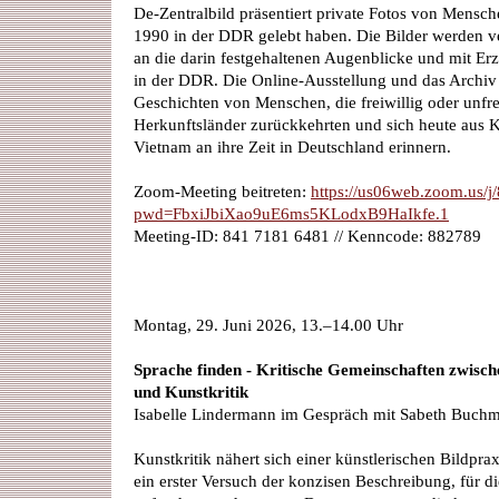
De-Zentralbild präsentiert private Fotos von Mensc
1990 in der DDR gelebt haben. Die Bilder werden v
an die darin festgehaltenen Augenblicke und mit E
in der DDR. Die Online-Ausstellung und das Archiv
Geschichten von Menschen, die freiwillig oder unfrei
Herkunftsländer zurückkehrten und sich heute aus
Vietnam an ihre Zeit in Deutschland erinnern.
Zoom-Meeting beitreten:
https://us06web.zoom.us/
pwd=FbxiJbiXao9uE6ms5KLodxB9HaIkfe.1
Meeting-ID: 841 7181 6481 // Kenncode: 882789
Montag, 29. Juni 2026, 13.–14.00 Uhr
Sprache finden - Kritische Gemeinschaften zwisc
und Kunstkritik
Isabelle Lindermann im Gespräch mit Sabeth Buchm
Kunstkritik nähert sich einer künstlerischen Bildprax
ein erster Versuch der konzisen Beschreibung, für di