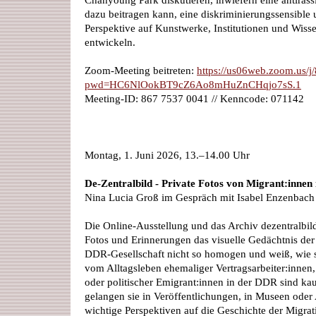
Chanyoung Park diskutieren, inwiefern eine antirass
dazu beitragen kann, eine diskriminierungssensible 
Perspektive auf Kunstwerke, Institutionen und Wis
entwickeln.
Zoom-Meeting beitreten:
https://us06web.zoom.us/
pwd=HC6NlOokBT9cZ6Ao8mHuZnCHqjo7sS.1
Meeting-ID: 867 7537 0041 // Kenncode: 071142
Montag, 1. Juni 2026, 13.–14.00 Uhr
De-Zentralbild - Private Fotos von Migrant:innen
Nina Lucia Groß im Gespräch mit Isabel Enzenbach 
Die Online-Ausstellung und das Archiv dezentralbild.
Fotos und Erinnerungen das visuelle Gedächtnis der
DDR-Gesellschaft nicht so homogen und weiß, wie sie
vom Alltagsleben ehemaliger Vertragsarbeiter:innen,
oder politischer Emigrant:innen in der DDR sind ka
gelangen sie in Veröffentlichungen, in Museen oder
wichtige Perspektiven auf die Geschichte der Migrat